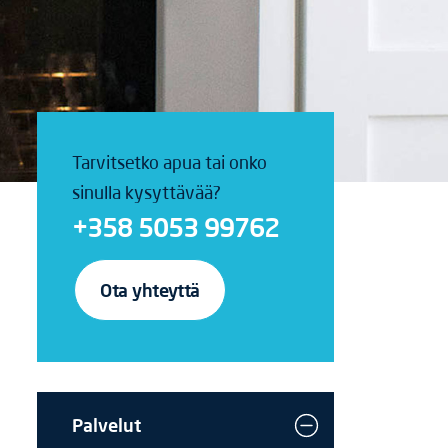
Tarvitsetko apua tai onko
sinulla kysyttävää?
+358 5053 99762
Ota yhteyttä
Palvelut