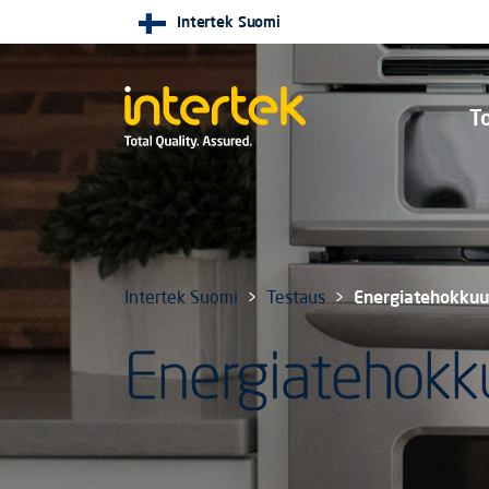
Intertek Suomi
To
Intertek Suomi
Testaus
Energiatehokkuu
Energiatehokk