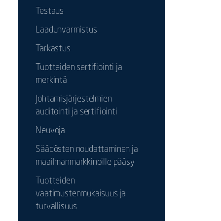
Testaus
Laadunvarmistus
Tarkastus
Tuotteiden sertifiointi ja
merkintä
Johtamisjärjestelmien
auditointi ja sertifiointi
Neuvoja
Säädösten noudattaminen ja
maailmanmarkkinoille pääsy
Tuotteiden
vaatimustenmukaisuus ja
turvallisuus