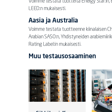
Voimme testata tuotteita Energy Star:in, 
LEED:n mukaisesti.
Aasia ja Australia
Voimme testata tuotteenne kiinalaisen Ch
Arabian SASO:n, Yhdistyneiden arabiemiirik
Rating Label:in mukaisesti.
Muu testausosaaminen