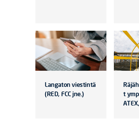
Langaton viestintä
Räjäh
(RED, FCC jne.)
t ymp
ATEX,