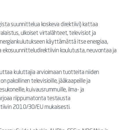
ista suunnittelua koskeva direktiivi) kattaa
aistus, ulkoiset virtalähteet, televisiot ja
 energiankulutukseen käyttämättä itse energiaa,
a ekosuunnitteludirektiivin koulutusta, neuvontaa ja
ttaa kuluttajia arvioimaan tuotteita niiden
 pakollinen televisioille, jääkaapeille ja
pesukoneille, kuivausrummuille, ilma- ja
tarjoaa riippumatonta testausta
ktiivin 2010/30/EU mukaisesti.