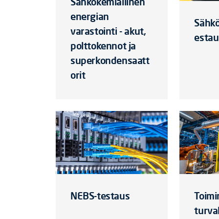
Sähkökemiallinen
energian
Sähkö
varastointi - akut,
estau
polttokennot ja
superkondensaatt
orit
NEBS-testaus
Toimi
turva