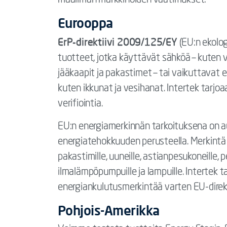
maailman markkinoiden vaatimukset:
Eurooppa
ErP-direktiivi 2009/125/EY
(EU:n ekolog
tuotteet, jotka käyttävät sähköä – kuten val
jääkaapit ja pakastimet – tai vaikuttavat
kuten ikkunat ja vesihanat. Intertek tarjoa
verifiointia.
EU:n energiamerkinnän tarkoituksena on au
energiatehokkuuden perusteella. Merkintä on
pakastimille, uuneille, astianpesukoneille, 
ilmalämpöpumpuille ja lampuille. Intertek 
energiankulutusmerkintää varten EU-dire
Pohjois-Amerikka