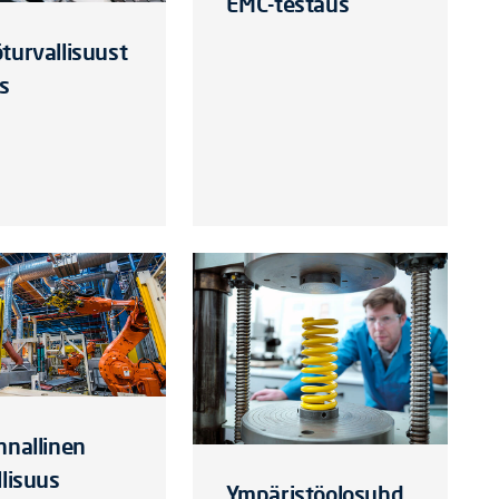
EMC-testaus
turvallisuust
s
nnallinen
llisuus
Ympäristöolosuhd