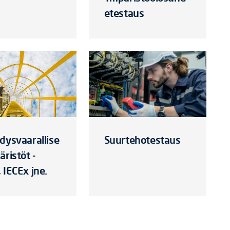
etestaus
dysvaarallise
Suurtehotestaus
äristöt -
 IECEx jne.