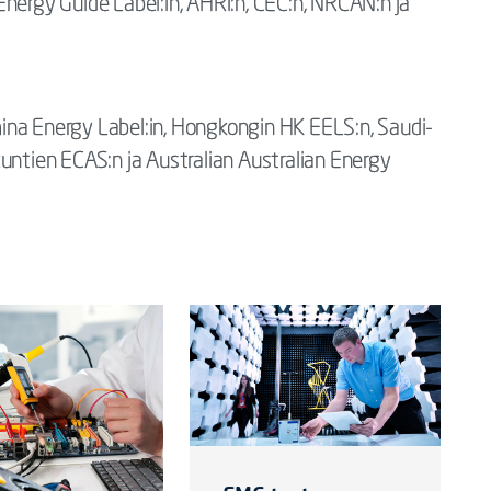
Energy Guide Label:in, AHRI:n, CEC:n, NRCAN:n ja
ina Energy Label:in, Hongkongin HK EELS:n, Saudi-
untien ECAS:n ja Australian Australian Energy