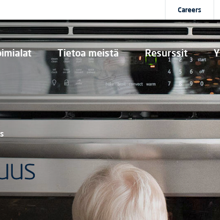
Careers
imialat
Tietoa meistä
Resurssit
Y
s
uus