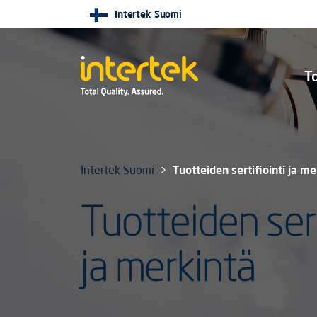
Intertek Suomi
To
Intertek Suomi
Tuotteiden sertifiointi ja me
Tuotteiden sert
ja merkintä