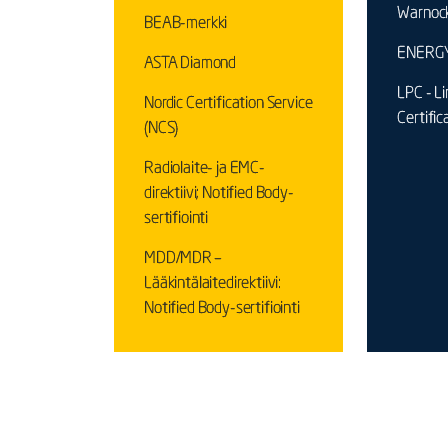
Warnoc
BEAB-merkki
ENERGY
ASTA Diamond
LPC - L
Nordic Certification Service
Certific
(NCS)
Radiolaite- ja EMC-
direktiivi; Notified Body-
sertifiointi
MDD/MDR –
Lääkintälaitedirektiivi:
Notified Body-sertifiointi