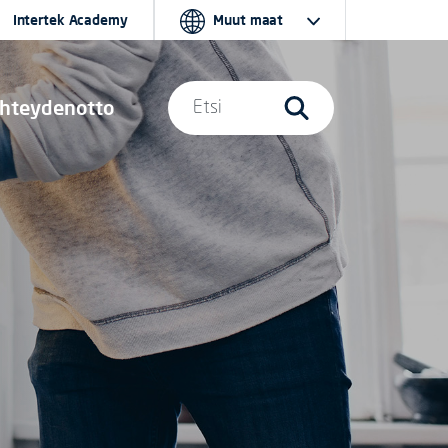
Intertek Academy
Muut maat
hteydenotto
Etsi