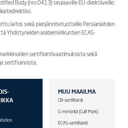
ified Body (nro 0413) seuraaville EU-direktiiveille:
älaitedirektiivi.
ettu laitos sekä pienjännitetuotteille Persianlahden
ttä Yhdistyneiden arabiemiirikuntien ECAS-
rkkinoiden sertifiointivaatimuksista sekä
 sertifioinnista.
IS-
MUU MAAILMA
IKKA
CB-sertifiointi
G-merkintä (Gulf Mark)
itation
ECAS-sertifiointi