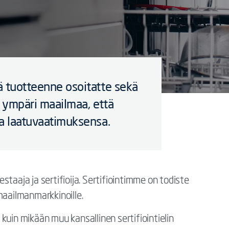
lä tuotteenne osoitatte sekä
le ympäri maailmaa, että
ja laatuvaatimuksensa.
taaja ja sertifioija. Sertifiointimme on todiste
maailmanmarkkinoille.
n mikään muu kansallinen sertifiointielin