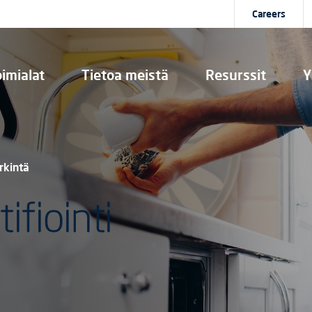
Careers
imialat
Tietoa meistä
Resurssit
Y
rkintä
ifiointi