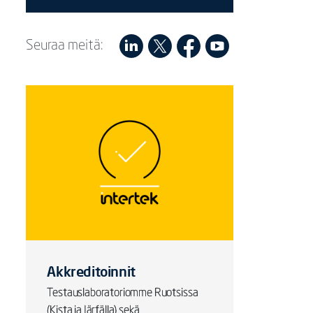
Seuraa meitä:
Akkreditoinnit
Testauslaboratoriomme Ruotsissa
(Kista ja Järfälla) sekä