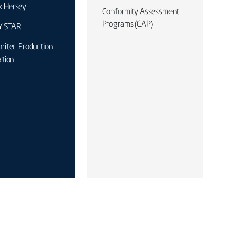
k Hersey
Conformity Assessment
Programs (CAP)
 STAR
imited Production
ation