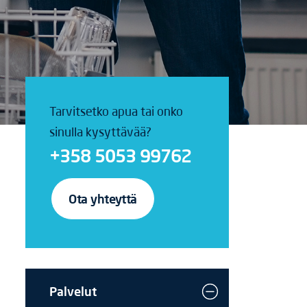
Tarvitsetko apua tai onko
sinulla kysyttävää?
+358 5053 99762
Ota yhteyttä
Palvelut