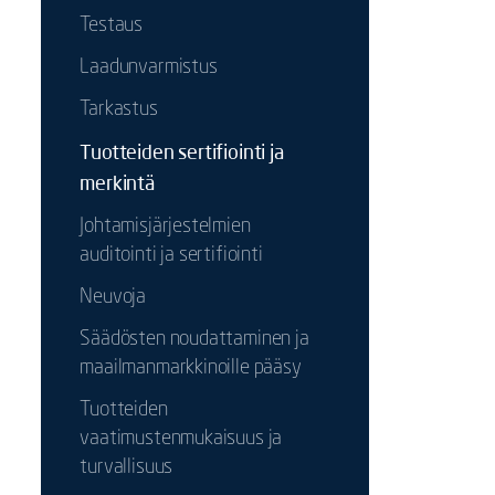
Testaus
Laadunvarmistus
Tarkastus
Tuotteiden sertifiointi ja
merkintä
Johtamisjärjestelmien
auditointi ja sertifiointi
Neuvoja
Säädösten noudattaminen ja
maailmanmarkkinoille pääsy
Tuotteiden
vaatimustenmukaisuus ja
turvallisuus