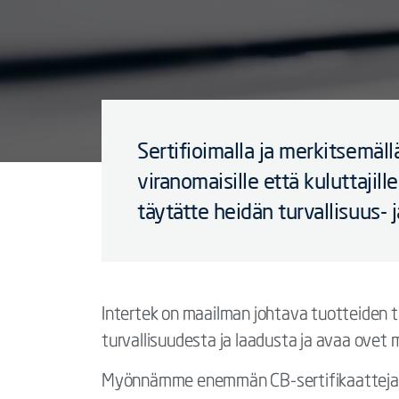
Sertifioimalla ja merkitsemäl
viranomaisille että kuluttajil
täytätte heidän turvallisuus- 
Intertek on maailman johtava tuotteiden tes
turvallisuudesta ja laadusta ja avaa ovet 
Myönnämme enemmän CB-sertifikaatteja kui