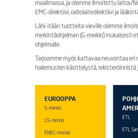
maailmassa, ja olemme ilmoitettu laitos/Not
EMC-direktiivi, radiolaitedirektiivi ja lääkint
Lähi-itään tuotteita vieville olemme ilmoit
merkintäohjelman (G-merkki) mukaisesti e
ohjelmalle.
Tarjoamme myös kattavaa neuvontaa eri ma
hakemusten käsittelystä, rekisteröinnistä ja
EUROOPPA
POHJO
AMER
S-merkki
ETL
GS-merkki
ETL San
ENEC-merkki