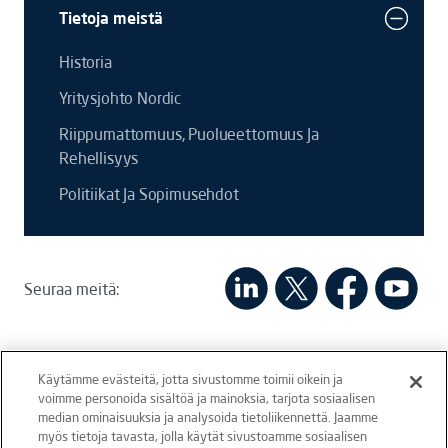
Tietoja meistä
Historia
Yritysjohto Nordic
Riippumattomuus, Puolueettomuus Ja
Rehellisyys
Politiikat Ja Sopimusehdot
Seuraa meitä:
Käytämme evästeitä, jotta sivustomme toimii oikein ja
voimme personoida sisältöä ja mainoksia, tarjota sosiaalisen
median ominaisuuksia ja analysoida tietoliikennettä. Jaamme
myös tietoja tavasta, jolla käytät sivustoamme sosiaalisen