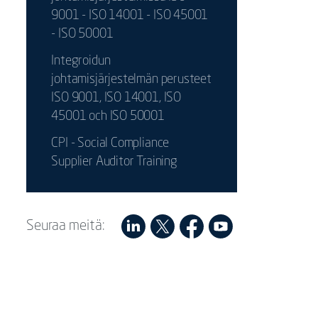
9001 - ISO 14001 - ISO 45001
- ISO 50001
Integroidun
johtamisjärjestelmän perusteet
ISO 9001, ISO 14001, ISO
45001 och ISO 50001
CPI - Social Compliance
Supplier Auditor Training
Seuraa meitä: