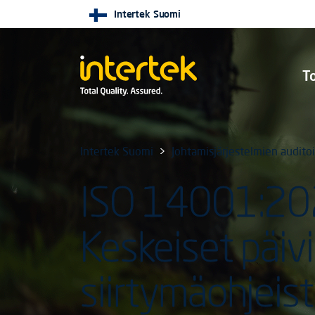
Intertek Suomi
To
Intertek Suomi
Johtamisjärjestelmien auditoin
ISO 14001:20
Keskeiset päivi
siirtymäohjeis