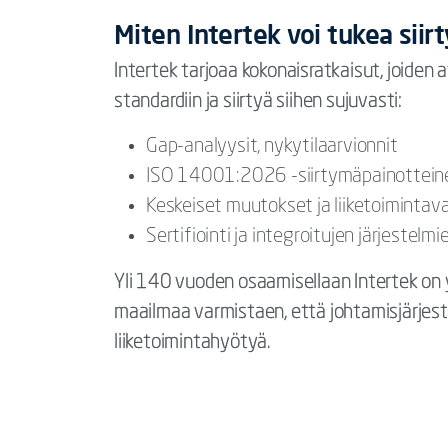
Miten Intertek voi tukea siir
Intertek tarjoaa kokonaisratkaisut, joide
standardiin ja siirtyä siihen sujuvasti:
Gap-analyysit, nykytilaarvionnit
ISO 14001:2026 -siirtymäpainottein
Keskeiset muutokset ja liiketoimintav
Sertifiointi ja integroitujen järjestel
Yli 140 vuoden osaamisellaan Intertek on 
maailmaa varmistaen, että johtamisjärjest
liiketoimintahyötyä.