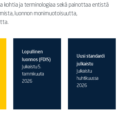
 kohtia ja terminologiaa sekä painottaa entistä
ista, luonnon monimuotoisuutta,
tta.
Lopullinen
Uusi standardi
luonnos (FDIS)
julkaistu
Julkaistu 5.
Julkaistu
tammikuuta
huhtikuussa
2026
2026