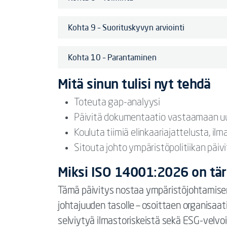
Kohta 9 – Suorituskyvyn arviointi
Kohta 10 – Parantaminen
Mitä sinun tulisi nyt tehdä
Toteuta gap-analyysi
Päivitä dokumentaatio vastaamaan uus
Kouluta tiimiä elinkaariajattelusta, il
Sitouta johto ympäristöpolitiikan päiv
Miksi ISO 14001:2026 on tä
Tämä päivitys nostaa ympäristöjohtamis
johtajuuden tasolle – osoittaen organisaa
selviytyä ilmastoriskeistä sekä ESG-velvo