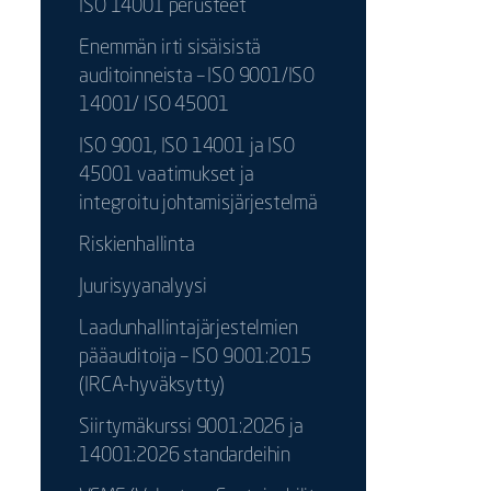
ISO 14001 perusteet
Enemmän irti sisäisistä
auditoinneista – ISO 9001/ISO
14001/ ISO 45001
ISO 9001, ISO 14001 ja ISO
45001 vaatimukset ja
integroitu johtamisjärjestelmä
Riskienhallinta
Juurisyyanalyysi
Laadunhallintajärjestelmien
pääauditoija – ISO 9001:2015
(IRCA-hyväksytty)
Siirtymäkurssi 9001:2026 ja
14001:2026 standardeihin