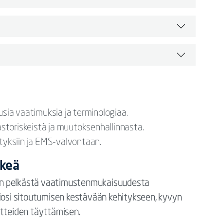
ia vaatimuksia ja terminologiaa.
mastoriskeistä ja muutoksenhallinnasta.
ityksiin ja EMS-valvontaan.
rkeä
en pelkästä vaatimustenmukaisuudesta
tiosi sitoutumisen kestävään kehitykseen, kyvyn
itteiden täyttämisen.