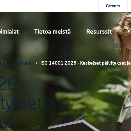
Careers
imialat
Tietoa meistä
Resurssit
Y
ti ja sertifiointi
ISO 14001:2026 - Keskeiset päivitykset ja
26 -
tykset ja
tus