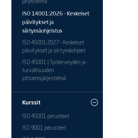
järjestelmä
ISO 14001:2026 - Keskeiset
päivitykset ja
siirtymäohjeistus
ISO 45001:2027 – Keskeiset
päivitykset ja siirtymäohjeet
ISO 45001 | Työterveyden ja -
turvallisuuden
johtamisjärjestelmä
Kurssit
ISO 45001 perusteet
ISO 9001 perusteet