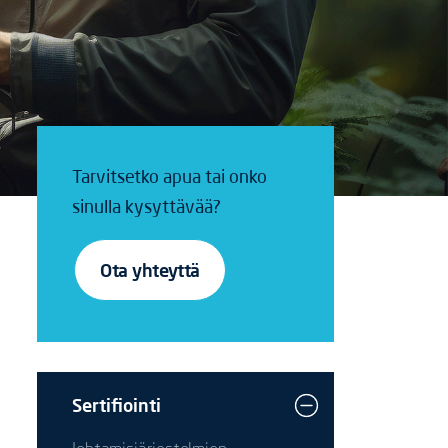
Tarvitsetko apua tai onko
sinulla kysyttävää?
Ota yhteyttä
Sertifiointi