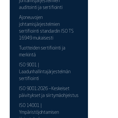
Johtamisjärjestelmien
auditointi ja sertifiointi
Ajoneuvojen
johtamisjärjestelmien
sertifiointi standardin ISO TS
16949 mukaisesti
Tuotteiden sertifiointi ja
merkintä
ISO 9001 |
Laadunhallintajärjestelmän
sertifiointi
ISO 9001:2026 – Keskeiset
päivitykset ja siirtymäohjeistus
ISO 14001 |
Ympäristöjohtamisen