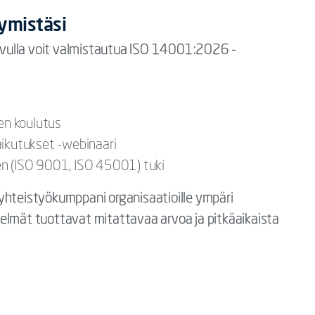
tymistäsi
n avulla voit valmistautua ISO 14001:2026 -
en koulutus
aikutukset -webinaari
mien (ISO 9001, ISO 45001) tuki
yhteistyökumppani organisaatioille ympäri
elmät tuottavat mitattavaa arvoa ja pitkäaikaista