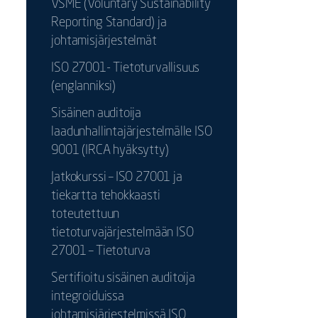
VSME (Voluntary Sustainability
Reporting Standard) ja
johtamisjärjestelmät
ISO 27001- Tietoturvallisuus
(englanniksi)
Sisäinen auditoija
laadunhallintajärjestelmälle ISO
9001 (IRCA hyäksytty)
Jatkokurssi – ISO 27001 ja
tiekartta tehokkaasti
toteutettuun
tietoturvajärjestelmään ISO
27001 – Tietoturva
Sertifioitu sisäinen auditoija
integroiduissa
johtamisjärjestelmissä ISO