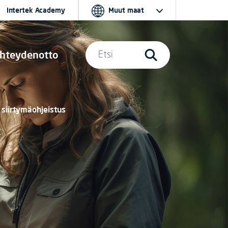
Intertek Academy
Muut maat
hteydenotto
Etsi
 siirtymäohjeistus