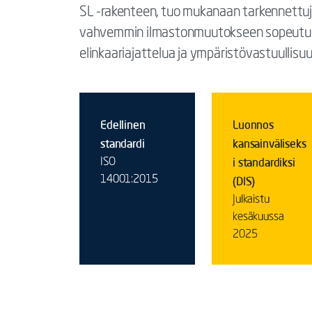
SL -rakenteen, tuo mukanaan tarkennettuja
vahvemmin ilmastonmuutokseen sopeutum
elinkaariajattelua ja ympäristövastuullisuu
Edellinen
Luonnos
standardi
kansainväliseks
i standardiksi
ISO
14001:2015
(DIS)
Julkaistu
kesäkuussa
2025